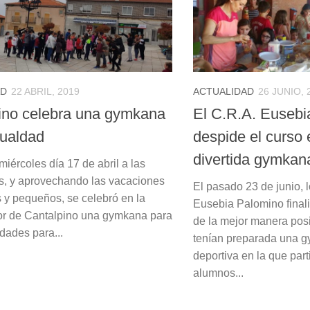
AD
22 ABRIL, 2019
ACTUALIDAD
26 JUNIO, 
ino celebra una gymkana
El C.R.A. Eusebi
gualdad
despide el curso 
divertida gymkan
iércoles día 17 de abril a las
s, y aprovechando las vacaciones
El pasado 23 de junio, 
 y pequeños, se celebró en la
Eusebia Palomino finali
r de Cantalpino una gymkana para
de la mejor manera posi
dades para...
tenían preparada una g
deportiva en la que part
alumnos...