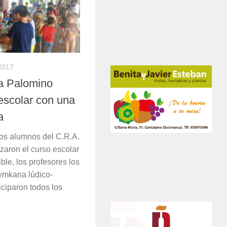
2017
a Palomino
escolar con una
a
los alumnos del C.R.A.
zaron el curso escolar
ble, los profesores los
ymkana lúdico-
iciparon todos los