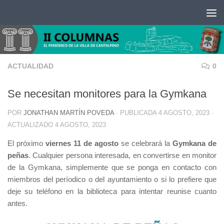
Saltar al contenido
ACTUALIDAD
0
Se necesitan monitores para la Gymkana
POR
JONATHAN MARTÍN POVEDA
· PUBLICADA
4 AGOSTO, 2023
·
ACTUALIZADO
4 AGOSTO, 2023
El próximo
viernes 11 de agosto
se celebrará la
Gymkana de
peñas
. Cualquier persona interesada, en convertirse en monitor
de la Gymkana, simplemente que se ponga en contacto con
miembros del períodico o del ayuntamiento o si lo prefiere que
deje su teléfono en la biblioteca para intentar reunise cuanto
antes.