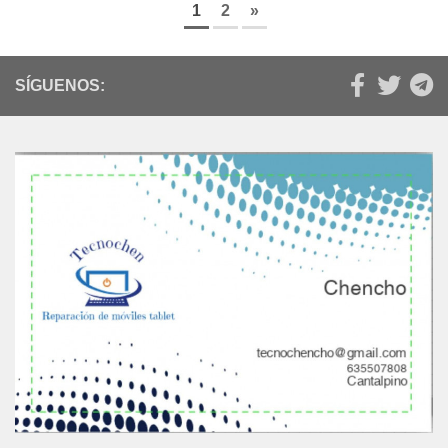
1
2
»
SÍGUENOS: