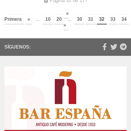
Página 32 de 177
«
Primera
«
...
10
20
...
30
31
32
33
34
»
SÍGUENOS: