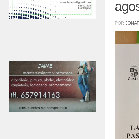
ago
POR
JONAT