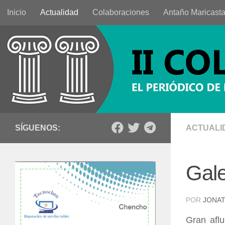
Inicio
Actualidad
Colaboraciones
Antaño Maricast
Saltar al contenido
SÍGUENOS:
ACTUALI
Gale
POR
JONAT
Gran aflu