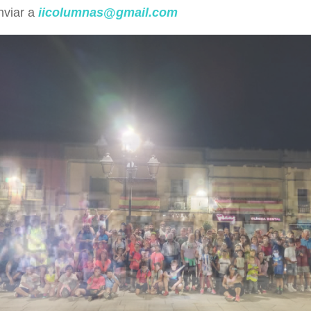
nviar a
iicolumnas
@
gmail.com