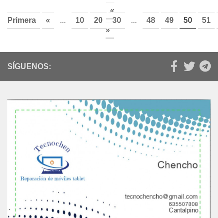
«
Primera
«
...
10
20
30
...
48
49
50
51
»
SÍGUENOS: