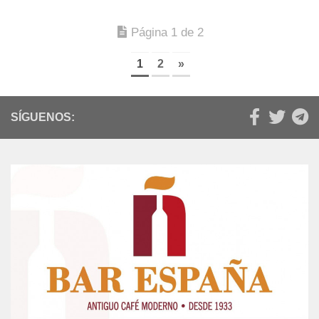
Página 1 de 2
1
2
»
SÍGUENOS: