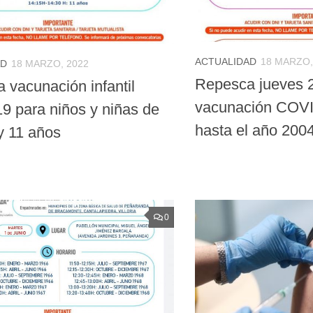
ACTUALIDAD
18 MARZO,
AD
18 MARZO, 2022
Repesca jueves 
 vacunación infantil
vacunación COVI
 para niños y niñas de
hasta el año 200
y 11 años
0