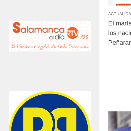
ACTUALID
El mart
los nac
Peñara