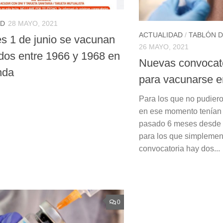
AD
28 MAYO, 2021
ACTUALIDAD
/
TABLÓN D
es 1 de junio se vacunan
26 MAYO, 2021
idos entre 1966 y 1968 en
Nuevas convocato
nda
para vacunarse 
Para los que no pudier
en ese momento tenían 
pasado 6 meses desde q
para los que simplement
convocatoria hay dos...
0