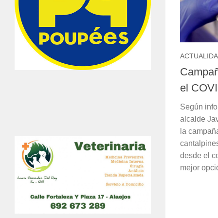
ACTUALID
Campaña
el COVI
Según info
alcalde Ja
la campaña
cantalpines
desde el c
mejor opció