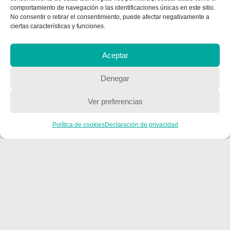
CONTACTA CON NOSOTROS
comportamiento de navegación o las identificaciones únicas en este sitio.
No consentir o retirar el consentimiento, puede afectar negativamente a
Contacto
ciertas características y funciones.
Aceptar
QUIENES SOMOS
Denegar
Quienes somos
Ver preferencias
POLÍTICA DE PRIVACIDAD
Política de cookies
Declaración de privacidad
Política de privacidad
Copyright © 2018, Equipo IIColumnas