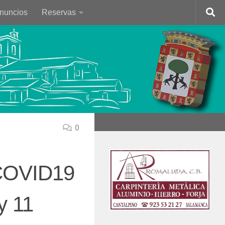
Anuncios
Reservas
0
 COVID19
y 11