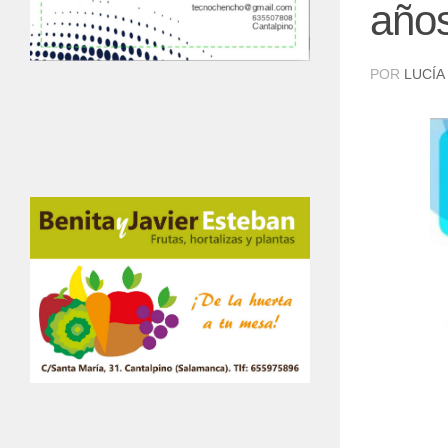
año
POR
LUCÍA