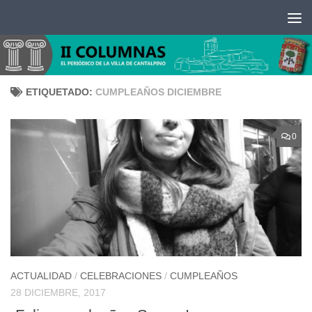
Saltar al contenido
ETIQUETADO:
CUMPLEAÑOS DICIEMBRE
0
ACTUALIDAD
/
CELEBRACIONES
/
CUMPLEAÑOS
28 DICIEMBRE, 2017