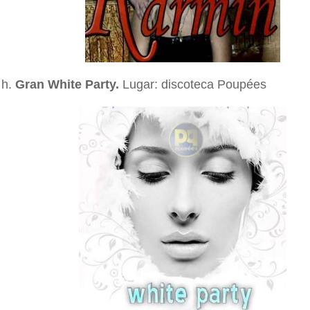
 h.
Gran White Party.
Lugar: discoteca Poupées