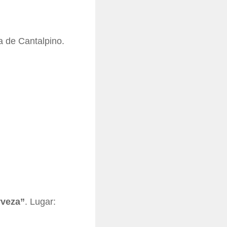
a de Cantalpino.
rveza”
. Lugar: