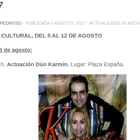
7
 PEDROSO
· PUBLICADA
5 AGOSTO, 2017
· ACTUALIZADO
20 AGOS
CULTURAL, DEL 5 AL 12 DE AGOSTO
5 de agosto:
 h.
Actuación Dúo Karmín.
Lugar: Plaza España.