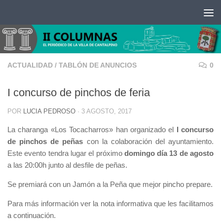
Saltar al contenido
ACTUALIDAD
/
TABLÓN DE ANUNCIOS
0
I concurso de pinchos de feria
POR
LUCIA PEDROSO
·
3 AGOSTO, 2017
La charanga «Los Tocacharros» han organizado el
I concurso
de pinchos de peñas
con la colaboración del ayuntamiento.
Este evento tendra lugar el próximo
domingo día 13 de agosto
a las 20:00h junto al desfile de peñas.
Se premiará con un Jamón a la Peña que mejor pincho prepare.
Para más información ver la nota informativa que les facilitamos
a continuación.