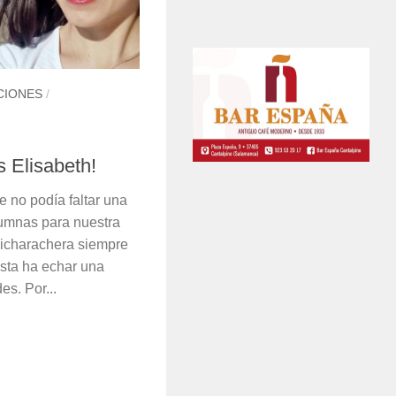
CIONES
/
 Elisabeth!
 no podía faltar una
lumnas para nuestra
dicharachera siempre
esta ha echar una
s. Por...