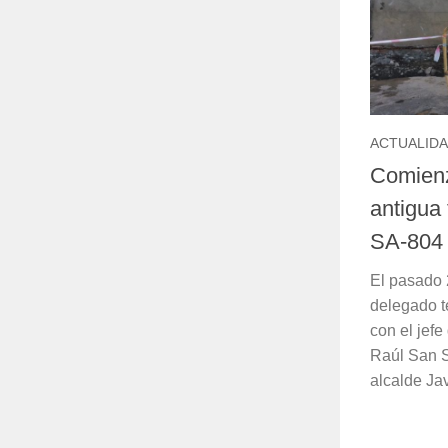
ACTUALID
Comienz
antigua 
SA-804
El pasado 
delegado te
con el jefe
Raúl San S
alcalde Jav