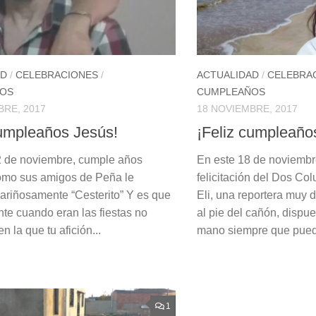
AD
/
CELEBRACIONES
/
ACTUALIDAD
/
CELEBRA
OS
CUMPLEAÑOS
BRE, 2017
18 NOVIEMBRE, 2017
cumpleaños Jesús!
¡Feliz cumpleaños
2 de noviembre, cumple años
En este 18 de noviembre
omo sus amigos de Peña le
felicitación del Dos Co
ariñosamente “Cesterito” Y es que
Eli, una reportera muy 
te cuando eran las fiestas no
al pie del cañón, dispu
n la que tu afición...
mano siempre que puede
1