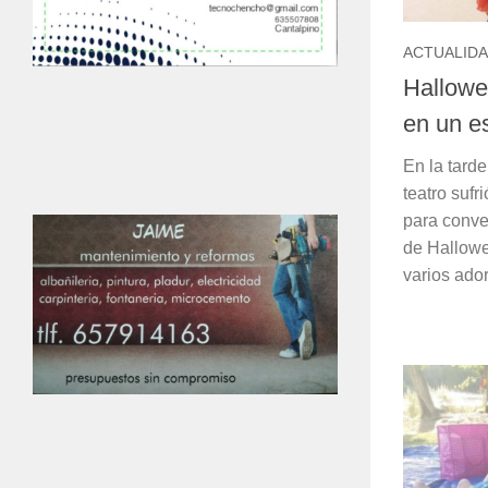
ACTUALID
Hallowe
en un es
En la tard
teatro sufr
para conver
de Hallow
varios ador