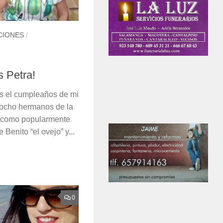
CIONES
/
s Petra!
s el cumpleaños de mi
e ocho hermanos de la
o como popularmente
 Benito “el ovejo” y...
0