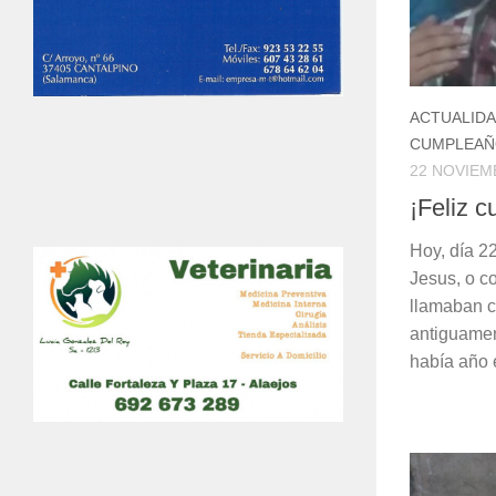
ACTUALID
CUMPLEAÑ
22 NOVIEM
¡Feliz 
Hoy, día 2
Jesus, o c
llamaban c
antiguamen
había año e