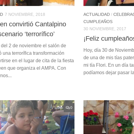
AD
7 NOVIEMBRE, 2018
ACTUALIDAD
/
CELEBRA
CUMPLEAÑOS
en convirtió Cantalpino
30 NOVIEMBRE, 2017
cenario ‘terrorífico’
¡Feliz cumpleaños
e del 2 de noviembre el salón de
Hoy, día 30 de Noviemb
ió una terrorífica transformación
de una de mis tías pat
tirse en el lugar de cita de la fiesta
mi tía Flori. En un día t
een que organiza el AMPA. Con
podíamos dejar pasar la
nos...
0