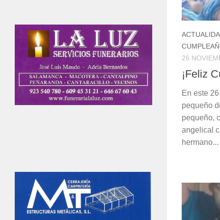
ACTUALID
CUMPLEAÑ
26 NOVIEM
¡Feliz 
En este 26
pequeño de
pequeño, c
angelical 
hermano...