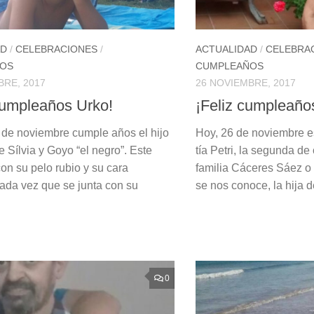
AD
/
CELEBRACIONES
/
ACTUALIDAD
/
CELEBRA
OS
CUMPLEAÑOS
BRE, 2017
26 NOVIEMBRE, 2017
Cumpleaños Urko!
¡Feliz cumpleaño
 de noviembre cumple años el hijo
Hoy, 26 de noviembre e
 Sílvia y Goyo “el negro”. Este
tía Petri, la segunda d
on su pelo rubio y su cara
familia Cáceres Sáez 
cada vez que se junta con su
se nos conoce, la hija de
0