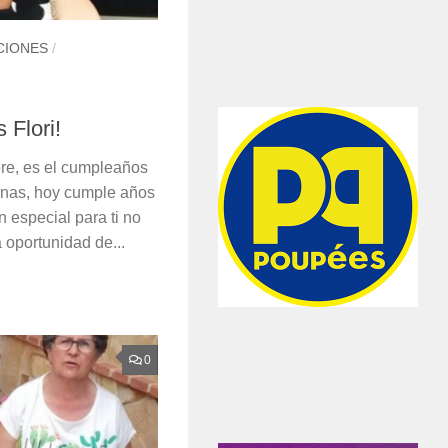
CIONES
/
 Flori!
re, es el cumpleaños
ernas, hoy cumple años
an especial para ti no
 oportunidad de...
0