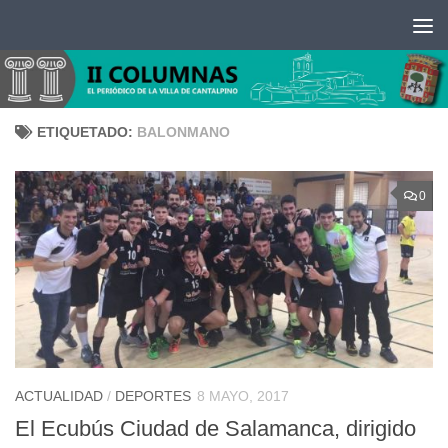
Saltar al contenido
ETIQUETADO:
BALONMANO
0
ACTUALIDAD
/
DEPORTES
8 MAYO, 2017
El Ecubús Ciudad de Salamanca, dirigido