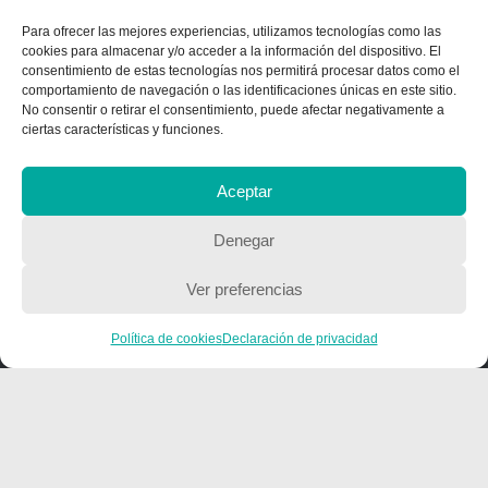
Para ofrecer las mejores experiencias, utilizamos tecnologías como las
cookies para almacenar y/o acceder a la información del dispositivo. El
QUIENES SOMOS
consentimiento de estas tecnologías nos permitirá procesar datos como el
comportamiento de navegación o las identificaciones únicas en este sitio.
Quienes somos
No consentir o retirar el consentimiento, puede afectar negativamente a
ciertas características y funciones.
Aceptar
POLÍTICA DE PRIVACIDAD
Política de privacidad
Denegar
Ver preferencias
Política de cookies
Declaración de privacidad
Copyright © 2018, Equipo IIColumnas