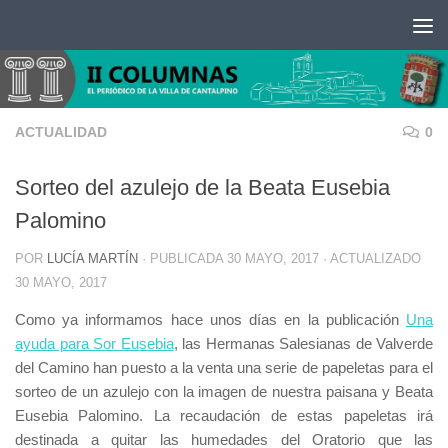
Saltar al contenido
ACTUALIDAD
0
Sorteo del azulejo de la Beata Eusebia
Palomino
POR
LUCÍA MARTÍN
· PUBLICADA
30 MAYO, 2017
· ACTUALIZADO
30 MAYO, 2017
Como ya informamos hace unos días en la publicación
Una
ayuda para Sor Eusebia
, las Hermanas Salesianas de Valverde
del Camino han puesto a la venta una serie de papeletas para el
sorteo de un azulejo con la imagen de nuestra paisana y Beata
Eusebia Palomino. La recaudación de estas papeletas irá
destinada a quitar las humedades del Oratorio que las