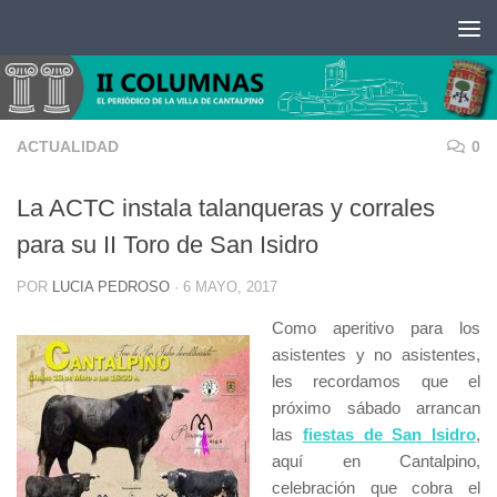
Saltar al contenido
ACTUALIDAD
0
La ACTC instala talanqueras y corrales
para su II Toro de San Isidro
POR
LUCIA PEDROSO
·
6 MAYO, 2017
Como aperitivo para los
asistentes y no asistentes,
les recordamos que el
próximo sábado arrancan
las
fiestas de San Isidro
,
aquí en Cantalpino,
celebración que cobra el