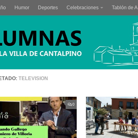
año
Humor
Deportes
Celebraciones
Tablón de 
ETADO:
TELEVISION
0