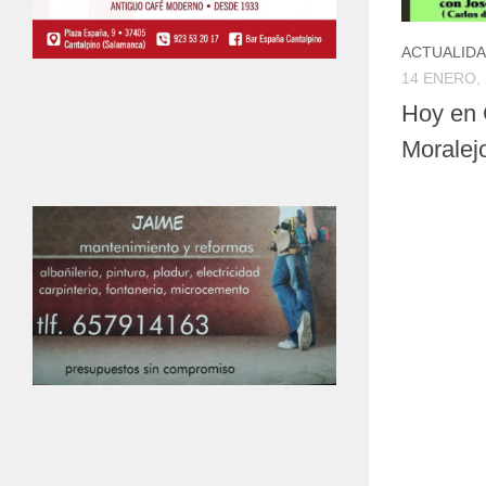
ACTUALID
14 ENERO, 
Hoy en 
Moralej