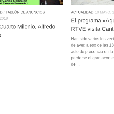
AD
/
TABLÓN DE ANUNCIOS
ACTUALIDAD
10 MAYO, 
2018
El programa «Aquí
Cuarto Milenio, Alfredo
RTVE visita Cant
o
Han sido varios los ve
de ayer, a eso de las 13
acto de presencia en l
perderse el gran aconte
del...