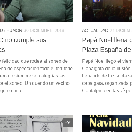
AD
/
HUMOR
30 DICIEMBRE, 2018
ACTUALIDAD
24 DICIEM
C no cumple sus
Papá Noel llena de
as.
Plaza España de 
y felicidad que rodea al sorteo de
Papá Noel llegó el viern
na de espectacion todo el territorio
Cabalgata de la ilusión
pero no siempre son alegrías las
llenando de luz la plaza
e el sorteo. Un querido un vecino
cabalgata, organizada 
quirió una...
Cantalpino en las vísper
0