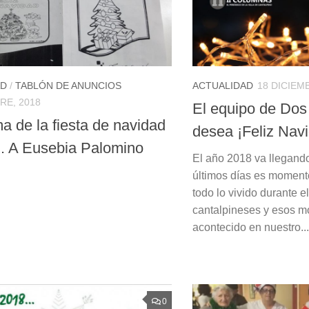
AD
/
TABLÓN DE ANUNCIOS
ACTUALIDAD
18 DICIEM
RE, 2018
El equipo de Do
a de la fiesta de navidad
desea ¡Feliz Nav
R. A Eusebia Palomino
El año 2018 va llegando
últimos días es moment
todo lo vivido durante e
cantalpineses y esos 
acontecido en nuestro...
0