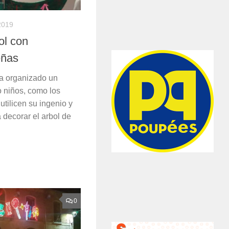
2019
ol con
eñas
a organizado un
o niños, como los
tilicen su ingenio y
a decorar el arbol de
0