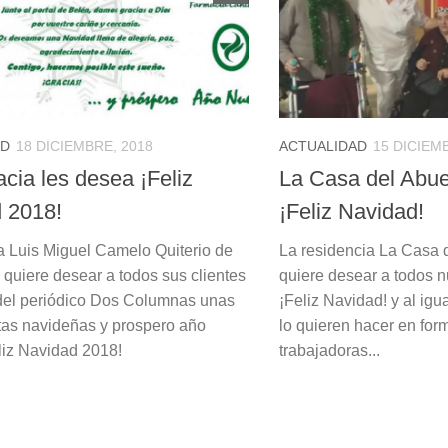
AD
18 DICIEMBRE, 2018
ACTUALIDAD
15 DICIEM
cia les desea ¡Feliz
La Casa del Abue
 2018!
¡Feliz Navidad!
a Luis Miguel Camelo Quiterio de
La residencia La Casa 
 quiere desear a todos sus clientes
quiere desear a todos n
 del periódico Dos Columnas unas
¡Feliz Navidad! y al igu
estas navideñas y prospero año
lo quieren hacer en for
liz Navidad 2018!
trabajadoras...