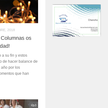
BRE, 2018
s Columnas os
idad!
 a su fin y estos
o de hacer balance de
l año por los
momentos que han
0