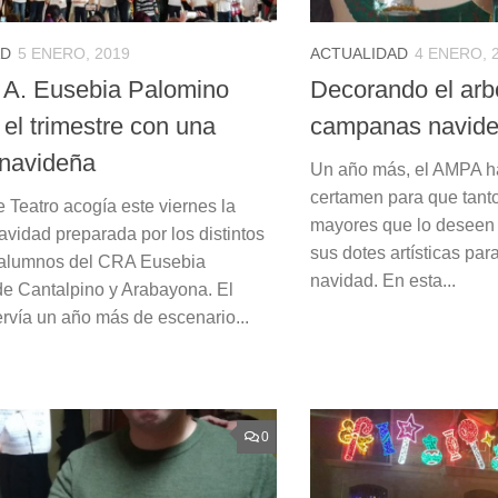
AD
5 ENERO, 2019
ACTUALIDAD
4 ENERO, 
. A. Eusebia Palomino
Decorando el arb
el trimestre con una
campanas navid
 navideña
Un año más, el AMPA h
certamen para que tant
 Teatro acogía este viernes la
mayores que lo deseen u
avidad preparada por los distintos
sus dotes artísticas par
 alumnos del CRA Eusebia
navidad. En esta...
e Cantalpino y Arabayona. El
ervía un año más de escenario...
0