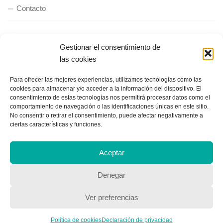
Contacto
QUIENES SOMOS
Gestionar el consentimiento de
las cookies
Quienes somos
Para ofrecer las mejores experiencias, utilizamos tecnologías como las
cookies para almacenar y/o acceder a la información del dispositivo. El
consentimiento de estas tecnologías nos permitirá procesar datos como el
POLÍTICA DE PRIVACIDAD
comportamiento de navegación o las identificaciones únicas en este sitio.
No consentir o retirar el consentimiento, puede afectar negativamente a
Política de privacidad
ciertas características y funciones.
Aceptar
Denegar
Ver preferencias
Copyright © 2018, Equipo IIColumnas
Política de cookies
Declaración de privacidad