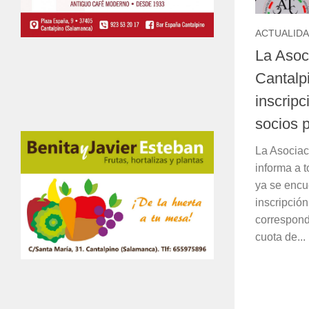
ACTUALID
La Asoc
Cantalp
inscripc
socios 
La Asociac
informa a 
ya se encue
inscripció
correspond
cuota de...