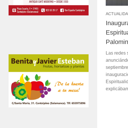
ACTUALID
Inaugur
Espirit
Palomi
Las redes s
anunciándo
septiembre
inauguraci
Espiritual
explicábam