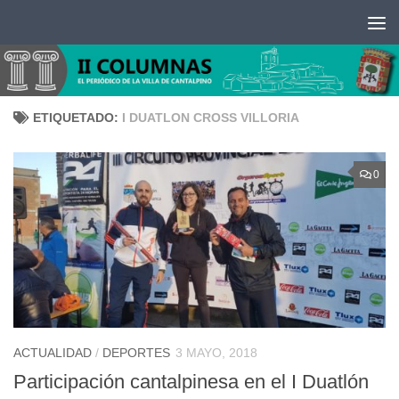
Saltar al contenido
ETIQUETADO:
I DUATLON CROSS VILLORIA
0
ACTUALIDAD
/
DEPORTES
3 MAYO, 2018
Participación cantalpinesa en el I Duatlón