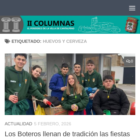
Saltar al contenido
ETIQUETADO:
HUEVOS Y CERVEZA
0
ACTUALIDAD
5 FEBRERO, 2026
Los Boteros llenan de tradición las fiestas