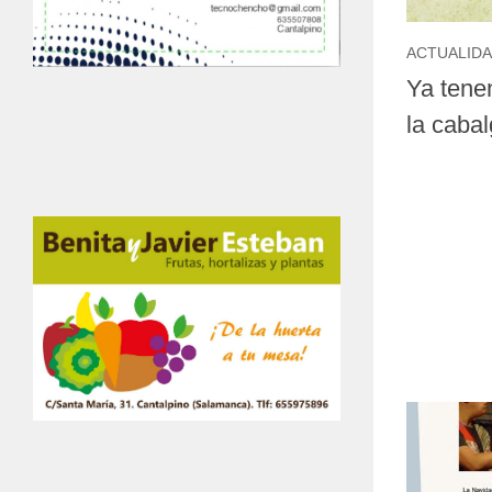
ACTUALID
Ya tene
la caba