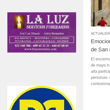
ACTUALID
Emocion
de San 
El encierr
de mayo ha 
alta partic
personas- 
contusiona