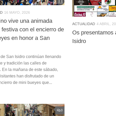
AD
16 MAYO, 2026
ino vive una animada
ACTUALIDAD
4 ABRIL, 2
festiva con el encierro de
Os presentamos a
eyes en honor a San
Isidro
s de San Isidro continúan llenando
 y tradición las calles de
. En la mañana de este sábado,
isitantes han disfrutado de un
cierro de mini bueyes que...
0