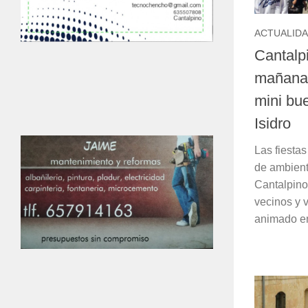
ACTUALID
Cantalp
mañana 
mini bu
Isidro
Las fiesta
de ambiente
Cantalpino
vecinos y v
animado en