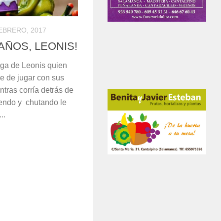
EBRERO, 2017
AÑOS, LEONIS!
iga de Leonis quien
 de jugar con sus
ntras corría detrás de
riendo y chutando le
..