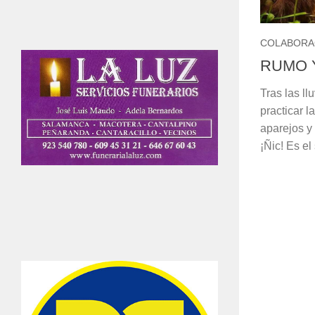
COLABORA
RUMO Y
Tras las l
practicar l
aparejos y 
¡Ñic! Es el