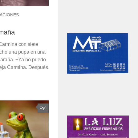
ACIONES
 maña
Carmina con siete
echo una pupa en una
elaraña. −Ya no puedo
ueja Carmina. Después
0