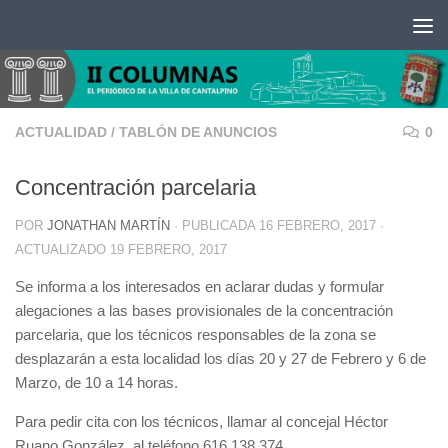
Saltar al contenido
ACTUALIDAD
/
TABLÓN DE ANUNCIOS
0
Concentración parcelaria
POR
JONATHAN MARTÍN
· PUBLICADA
16 FEBRERO, 2017
·
ACTUALIZADO
19 FEBRERO, 2017
Se informa a los interesados en aclarar dudas y formular
alegaciones a las bases provisionales de la concentración
parcelaria, que los técnicos responsables de la zona se
desplazarán a esta localidad los días 20 y 27 de Febrero y 6 de
Marzo, de 10 a 14 horas.
Para pedir cita con los técnicos, llamar al concejal Héctor
Ruano González, al teléfono 616 138 374.