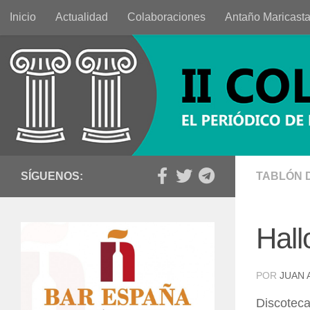
Inicio
Actualidad
Colaboraciones
Antaño Maricast
Saltar al contenido
SÍGUENOS:
TABLÓN 
Hall
POR
JUAN 
Discoteca