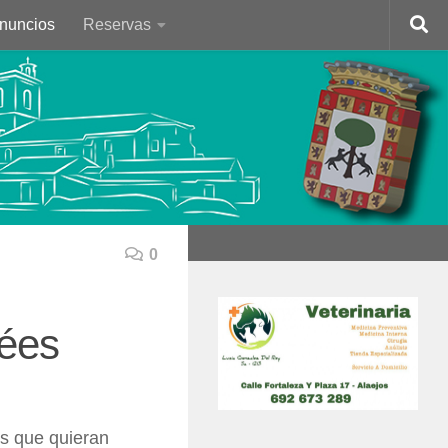
Anuncios
Reservas
0
pées
os que quieran