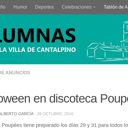
año
Humor
Deportes
Celebraciones
Tablón de 
DE ANUNCIOS
oween en discoteca Pou
ALBERTO GARCÍA
·
28 OCTUBRE, 2016
 Poupées tiene preparado los días 29 y 31 para todos l