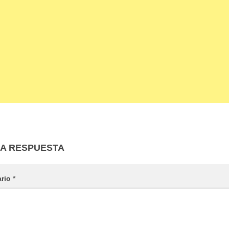
NA RESPUESTA
ario
*