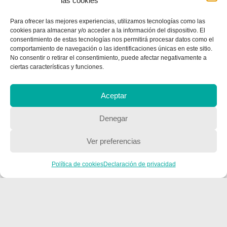
las cookies
Para ofrecer las mejores experiencias, utilizamos tecnologías como las
cookies para almacenar y/o acceder a la información del dispositivo. El
consentimiento de estas tecnologías nos permitirá procesar datos como el
CONTACTA CON NOSOTROS
comportamiento de navegación o las identificaciones únicas en este sitio.
No consentir o retirar el consentimiento, puede afectar negativamente a
Contacto
ciertas características y funciones.
Aceptar
QUIENES SOMOS
Denegar
Quienes somos
Ver preferencias
POLÍTICA DE PRIVACIDAD
Política de cookies
Declaración de privacidad
Política de privacidad