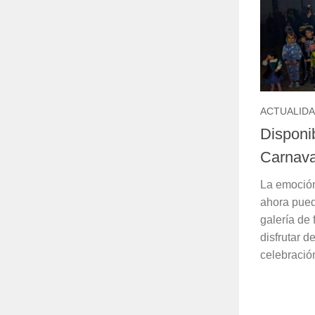
ACTUALID
Disponib
Carnava
La emoción
ahora puede
galería de 
disfrutar 
celebració