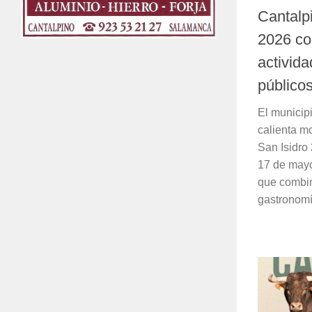
Cantalp
2026 co
activida
público
El municip
calienta mo
San Isidro 
17 de may
que combin
gastronomí