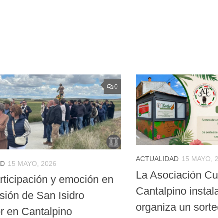
0
ACTUALIDAD
15 MAYO, 
AD
15 MAYO, 2026
La Asociación Cul
rticipación y emoción en
Cantalpino instal
sión de San Isidro
organiza un sort
r en Cantalpino