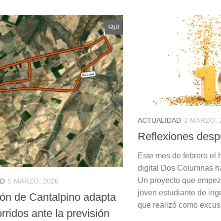
0
ACTUALIDAD
2 MARZO, 
Reflexiones desp
Este mes de febrero el 
digital Dos Columnas h
Un proyecto que empez
AD
5 MARZO, 2026
joven estudiante de inge
lón de Cantalpino adapta
que realizó como excusa
rridos ante la previsión