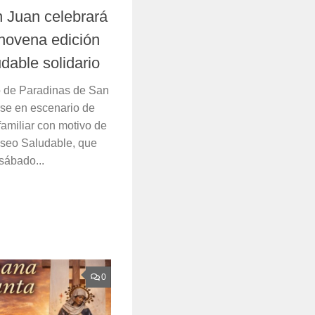
 Juan celebrará
 novena edición
dable solidario
o de Paradinas de San
rse en escenario de
familiar con motivo de
aseo Saludable, que
sábado...
0