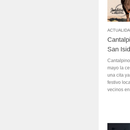
ACTUALID
Cantalpi
San Isi
Cantalpino
mayo la cel
una cita y
festivo loc
vecinos en 