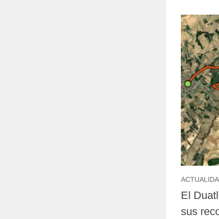
ACTUALID
El Duat
sus reco