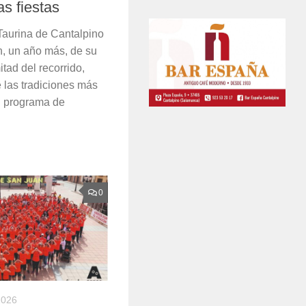
as fiestas
Taurina de Cantalpino
ón, un año más, de su
tad del recorrido,
 las tradiciones más
l programa de
0
2026