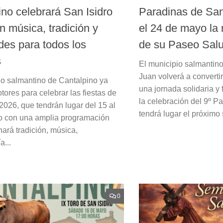
ino celebrará San Isidro
Paradinas de San
n música, tradición y
el 24 de mayo la
des para todos los
de su Paseo Salu
s
El municipio salmantin
Juan volverá a converti
io salmantino de Cantalpino ya
una jornada solidaria y 
tores para celebrar las fiestas de
la celebración del 9º P
2026, que tendrán lugar del 15 al
tendrá lugar el próximo 
o con una amplia programación
ará tradición, música,
a...
0