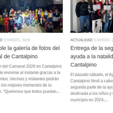
0
AD
5 MARZO, 2026
ACTUALIDAD
5 MARZO, 
le la galería de fotos del
Entrega de la seg
l de Cantalpino
ayuda a la natali
Cantalpino
 del Carnaval 2026 en Cantalpino
 revivirse al instante gracias a la
El pasado sábado, el A
fotos. Vecinos y visitantes podrán
Cantalpino llevó a cabo
de los mejores momentos de la
segunda parte de la ayu
n. “Queremos que todos puedan...
destinada a los niños y
municipio en 2024....