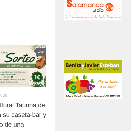
0
2026
tural Taurina de
a su caseta-bar y
eo de una