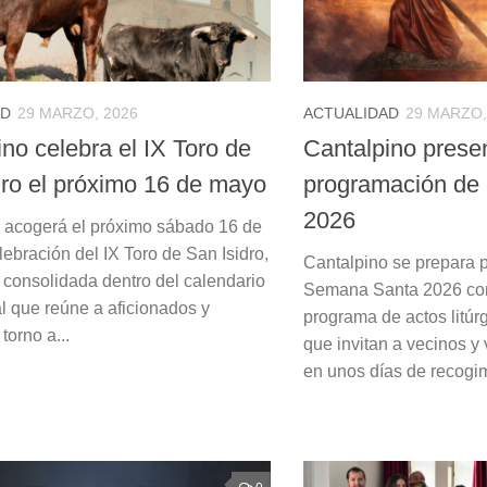
AD
29 MARZO, 2026
ACTUALIDAD
29 MARZO,
no celebra el IX Toro de
Cantalpino prese
dro el próximo 16 de mayo
programación de
2026
 acogerá el próximo sábado 16 de
ebración del IX Toro de San Isidro,
Cantalpino se prepara p
a consolidada dentro del calendario
Semana Santa 2026 co
al que reúne a aficionados y
programa de actos litúrg
torno a...
que invitan a vecinos y v
en unos días de recogimie