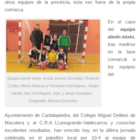
otros equipos de la provincia, esta vez fuera de la propia
comarca.
En el caso
del
equipo
alevín mixto
,
tras medirse
en la fase
comarcal a
los equipos
del
Equipo alevín mixto. Arriba: Daniel González, Roberto
Cortijo, María Almaraz y Fernando Domínguez. Abajo:
Adrián, Iker Domínguez, Iván, y Jesús González.
Fotografía: Marisol Gonzalez
Ayuntamiento de Cantalapiedra, del Colegio Miguel Delibes de
Macotera y al C.R.A LLanogrande-Valdecarros y cosechar
excelentes resultados, han vencido hoy, en la útlima jornada
celebrada en el pabellón local por 10-4 al equipo de