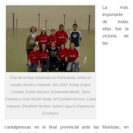
La más
importante
de todas
ellas fue la
victoria de
las
Foto de la final celebrada en Peñaranda, contra el
equipo Tomás y Valiente. Año 2007 Arriba: Estela
Celador, Esther Herrero, Esmeralda Martín, Tania
Esteban y Juan Martín Abajo: Mª Caridad Herrero, Laida
Vaquero, Elisabeth Herrero, Isabel López y Esperanza
Escribano
cantalpinesas en la final provincial ante las Maristas, en