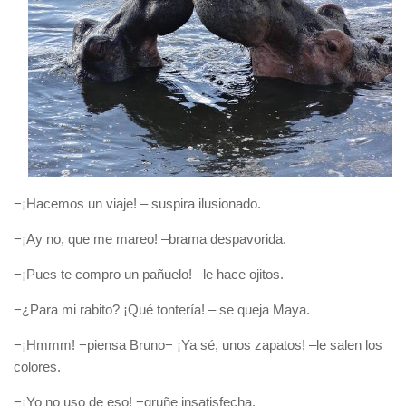
−¡Hacemos un viaje! – suspira ilusionado.
−¡Ay no, que me mareo! –brama despavorida.
−¡Pues te compro un pañuelo! –le hace ojitos.
−¿Para mi rabito? ¡Qué tontería! – se queja Maya.
−¡Hmmm! −piensa Bruno− ¡Ya sé, unos zapatos! –le salen los
colores.
−¡Yo no uso de eso! −gruñe insatisfecha.