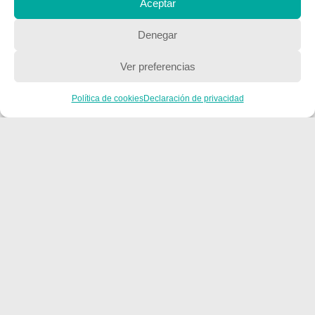
Aceptar
QUIENES SOMOS
Denegar
Quienes somos
Ver preferencias
Política de cookies
Declaración de privacidad
POLÍTICA DE PRIVACIDAD
Política de privacidad
Copyright © 2018, Equipo IIColumnas