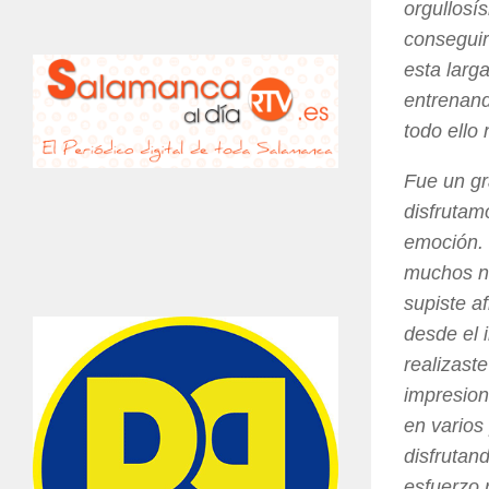
orgullosís
conseguir
esta larg
entrenand
todo ello
Fue un gr
disfruta
emoción.
muchos ne
supiste a
desde el i
realizaste
impresion
en varios
disfrutand
esfuerzo 