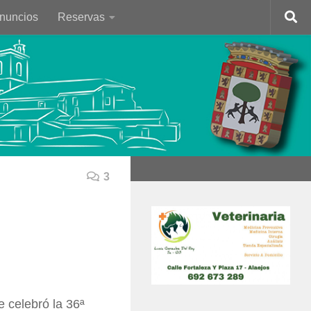
Anuncios
Reservas
3
 celebró la 36ª