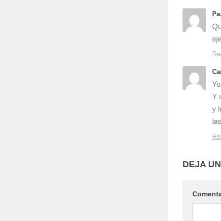
Pa
Qu
ej
Re
Ca
Yo
Y 
y 
las
Re
DEJA U
Coment