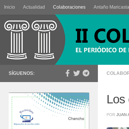
Inicio
Actualidad
Colaboraciones
Antaño Maricast
Saltar al contenido
SÍGUENOS:
COLABOR
Los
POR
JUAN 