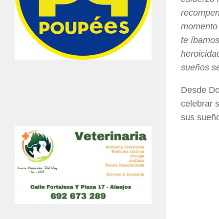
recompens
momento e
te íbamos
heroicida
sueños se
Desde Dos
celebrar 
sus sueño