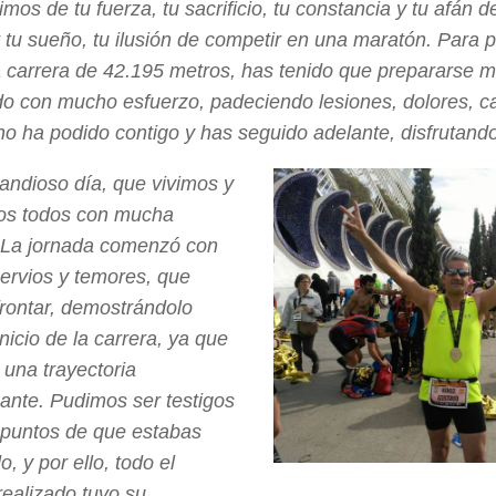
imos de tu fuerza, tu sacrificio, tu constancia y tu afán 
 tu sueño, tu ilusión de competir en una maratón. Para p
a carrera de 42.195 metros, has tenido que prepararse 
o con mucho esfuerzo, padeciendo lesiones, dolores, 
 no ha podido contigo y has seguido adelante, disfrutand
andioso día, que vivimos y
mos todos con mucha
 La jornada comenzó con
rvios y temores, que
frontar, demostrándolo
nicio de la carrera, ya que
 una trayectoria
ante. Pudimos ser testigos
 puntos de que estabas
o, y por ello, todo el
realizado tuvo su