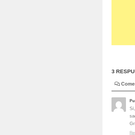
3 RESP
Comen
Pu
Sí
sa
Gr
Re