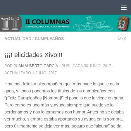
Saltar al contenido
ACTUALIDAD
/
CUMPLEAÑOS
0
¡¡¡Felicidades Xivo!!!
POR
JUAN ALBERTO GARCÍA
· PUBLICADA
30 JUNIO, 2017
·
ACTUALIZADO
1 JULIO, 2017
Hoy toca felicitar al compañero que más hace lo que le da la
gana, si todos ponemos los títulos de los cumpleaños con
“¡Feliz Cumpleaños [Nombre]!” el pone lo que le viene en gana.
Pero como es uno más y ayuda siempre que puede se lo
perdonamos y nos lo tomamos con humor. Antes no se dejaba
ver mucho, siempre estaba aportando su ayuda en la sombra,
pero últimamente se deja ver más, seguro que “alguna” se da