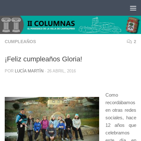
Saltar al contenido
CUMPLEAÑOS
2
¡Feliz cumpleaños Gloria!
POR
LUCÍA MARTÍN
·
26 ABRIL, 2016
Como
recordábamos
en otras redes
sociales, hace
12 años que
celebramos
este día en