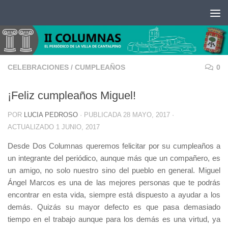
Saltar al contenido
CELEBRACIONES
/
CUMPLEAÑOS
0
¡Feliz cumpleaños Miguel!
POR
LUCIA PEDROSO
· PUBLICADA
28 MAYO, 2017
·
ACTUALIZADO
1 JUNIO, 2017
Desde Dos Columnas queremos felicitar por su cumpleaños a
un integrante del periódico, aunque más que un compañero, es
un amigo, no solo nuestro sino del pueblo en general. Miguel
Ángel Marcos es una de las mejores personas que te podrás
encontrar en esta vida, siempre está dispuesto a ayudar a los
demás. Quizás su mayor defecto es que pasa demasiado
tiempo en el trabajo aunque para los demás es una virtud, ya