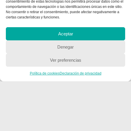
consentimiento de estas tecnologías nos permitirá procesar datos como el
CONTACTA CON NOSOTROS
comportamiento de navegación o las identificaciones únicas en este sitio.
No consentir o retirar el consentimiento, puede afectar negativamente a
Contacto
ciertas características y funciones.
Aceptar
QUIENES SOMOS
Denegar
Quienes somos
Ver preferencias
Política de cookies
Declaración de privacidad
POLÍTICA DE PRIVACIDAD
Política de privacidad
Copyright © 2018, Equipo IIColumnas