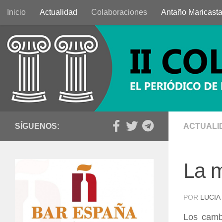
Inicio
Actualidad
Colaboraciones
Antaño Maricast
Saltar al contenido
SÍGUENOS:
ACTUALI
La m
POR
LUCIA
Los camb