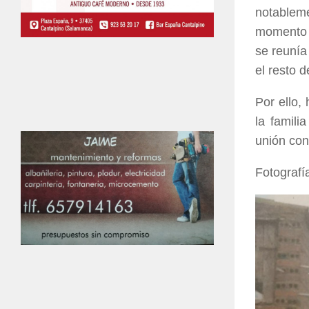
notablem
momento s
se reunía
el resto d
Por ello,
la famili
unión con 
Fotografí