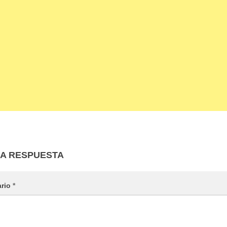
NA RESPUESTA
ario
*