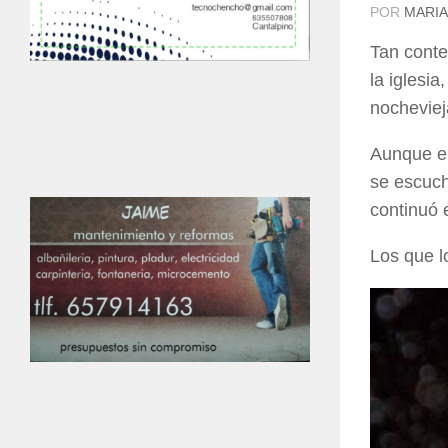
POR
MARIA
Tan conte
la iglesi
nocheviej
Aunque el
se escuch
continuó 
Los que l