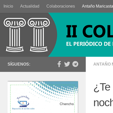
Inicio
Actualidad
Colaboraciones
Antaño Maricast
Saltar al contenido
SÍGUENOS:
ANTAÑO 
¿Te 
noc