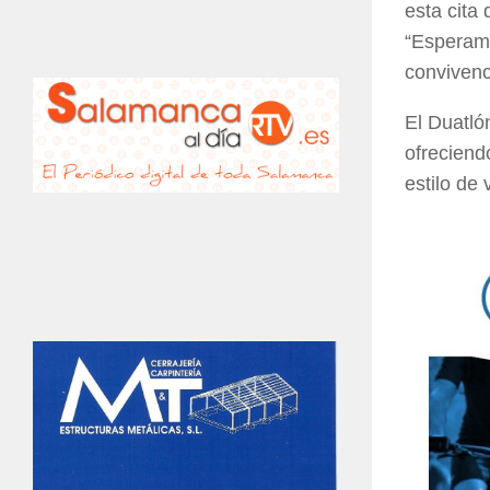
esta cita
“Esperamo
convivenc
El Duatló
ofreciend
estilo de