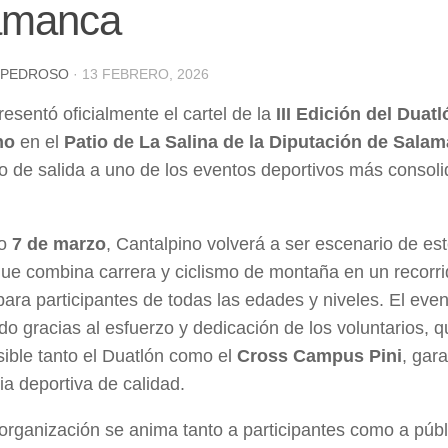
amanca
 PEDROSO
·
13 FEBRERO, 2026
resentó oficialmente el cartel de la
III Edición del Duat
no
en el
Patio de La Salina de la Diputación de Sala
zo de salida a uno de los eventos deportivos más consoli
mo
7 de marzo
, Cantalpino volverá a ser escenario de e
que combina carrera y ciclismo de montaña en un recorri
 para participantes de todas las edades y niveles. El eve
do gracias al esfuerzo y dedicación de los voluntarios, 
ible tanto el Duatlón como el
Cross Campus Pini
, gar
ia deportiva de calidad.
organización se anima tanto a participantes como a púb