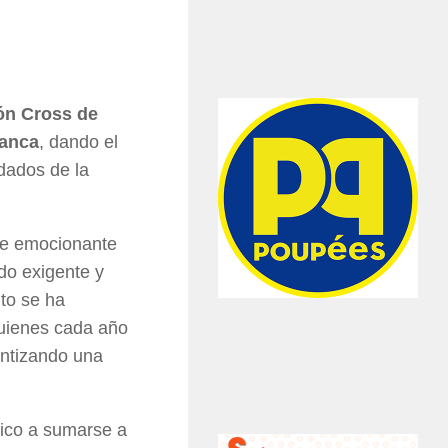
lón Cross de
manca
, dando el
dados de la
ste emocionante
do exigente y
nto se ha
quienes cada año
antizando una
lico a sumarse a