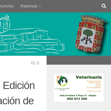
Anuncios
Reservas
0
I Edición
ación de