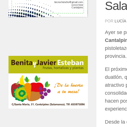
Sal
POR
LUCÍA
Ayer se p
Cantalpi
pistoleta
provincia.
El próxi
duatlón, 
atractivo
consolida
hacen pos
experienc
Desde la 