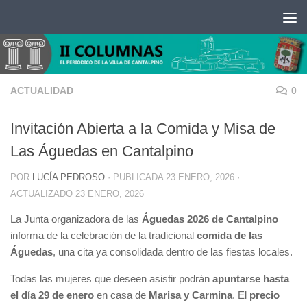
Saltar al contenido
ACTUALIDAD
0
Invitación Abierta a la Comida y Misa de
Las Águedas en Cantalpino
POR
LUCÍA PEDROSO
· PUBLICADA
23 ENERO, 2026
·
ACTUALIZADO
23 ENERO, 2026
La Junta organizadora de las
Águedas 2026 de Cantalpino
informa de la celebración de la tradicional
comida de las
Águedas
, una cita ya consolidada dentro de las fiestas locales.
Todas las mujeres que deseen asistir podrán
apuntarse hasta
el día 29 de enero
en casa de
Marisa y Carmina
. El
precio