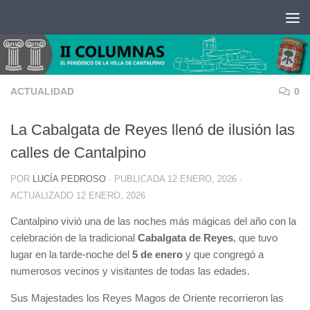
Saltar al contenido
ACTUALIDAD
0
La Cabalgata de Reyes llenó de ilusión las
calles de Cantalpino
POR
LUCÍA PEDROSO
· PUBLICADA
12 ENERO, 2026
·
ACTUALIZADO
12 ENERO, 2026
Cantalpino vivió una de las noches más mágicas del año con la
celebración de la tradicional
Cabalgata de Reyes
, que tuvo
lugar en la tarde-noche del
5 de enero
y que congregó a
numerosos vecinos y visitantes de todas las edades.
Sus Majestades los Reyes Magos de Oriente recorrieron las