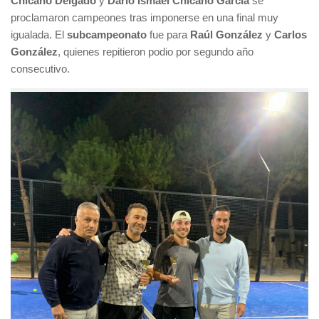
Chicano Delgado
y
Darío Ismael Chicano García
se
proclamaron campeones tras imponerse en una final muy
igualada. El
subcampeonato
fue para
Raúl González
y
Carlos
González
, quienes repitieron podio por segundo año
consecutivo.