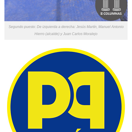
Segundo puesto: De izquierda a derecha: Jesús Martín, Manuel Antonio
Hierro (alcalde) y Juan Carlos Moralejo