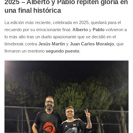
2025 – Alberto y Pablo repiten gloria en
una final histórica
La edición más reciente, celebrada en 2025, quedará para el
recuerdo por su emocionante final.
Alberto
y
Pablo
volvieron a
lo más alto tras un duelo apasionante que se decidió en el
timebreak contra
Jesús Martín
y
Juan Carlos Moralejo
, que
firmaron un meritorio
segundo puesto
.