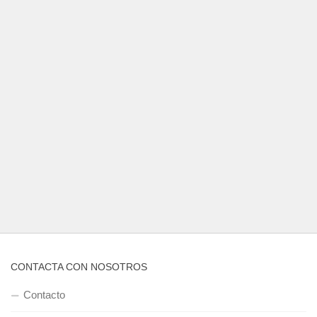
CONTACTA CON NOSOTROS
Contacto
QUIENES SOMOS
Quienes somos
POLÍTICA DE PRIVACIDAD