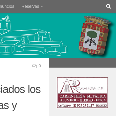
Anuncios
Reservas
0
iados los
as y