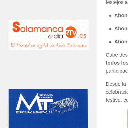
festejos 
Abon
Abono
Abono
Cabe des
todos los
participac
Desde la 
celebraci
festivo, cu