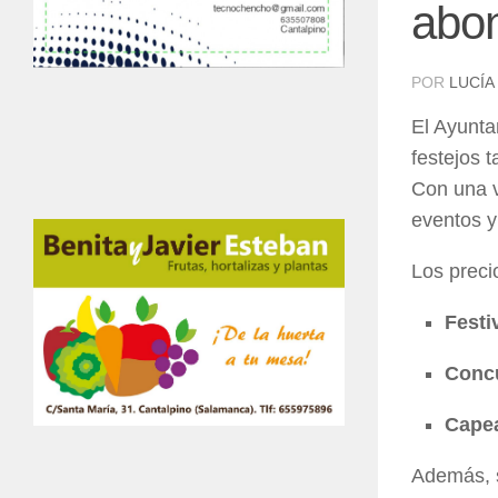
abo
POR
LUCÍA
El Ayunta
festejos 
Con una va
eventos y
Los preci
Festi
Concu
Cape
Además, s