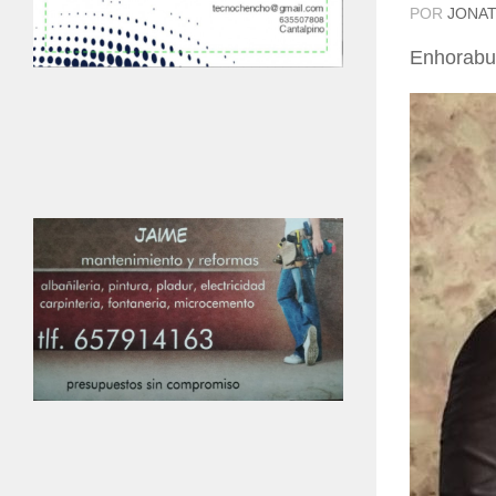
POR
JONAT
Enhorabue