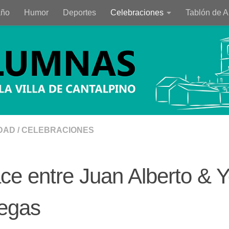
año
Humor
Deportes
Celebraciones
Tablón de 
DAD
/
CELEBRACIONES
ce entre Juan Alberto & 
legas