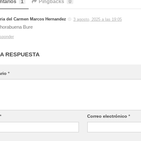
tarios
1
Pingbacks
0
ria del Carmen Marcos Hernandez
3 agosto, 2025 a las 19:05
horabuena Bure
sponder
NA RESPUESTA
ario
*
*
Correo electrónico
*