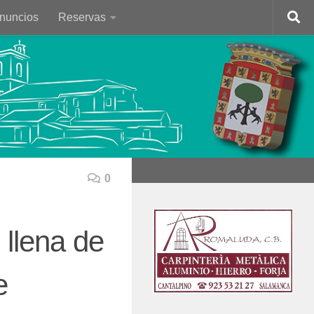
Anuncios
Reservas
0
 llena de
e