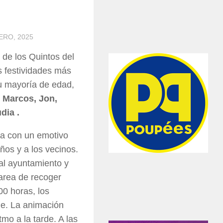
ERO, 2025
 de los Quintos del
s festividades más
u mayoría de edad,
, Marcos, Jon,
dia .
na con un emotivo
ños y a los vecinos.
 al ayuntamiento y
tarea de recoger
00 horas, los
ue. La animación
mo a la tarde. A las