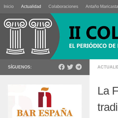
Inicio
Actualidad
Colaboraciones
Antaño Maricast
Saltar al contenido
SÍGUENOS:
ACTUALI
La F
trad