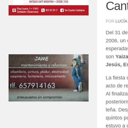
Cant
POR
LUCÍA
Del 31 de
2006, un 
esperadas
son
Yaiza
Jesús, Es
La fiesta
acto de r
Al finaliz
posterior
leña. Des
quintos p
estuvo a 