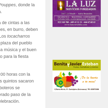
Pouppes
, donde la
a.
 de cintas a las
nes, en burro, deben
 Los
tocacharros
 plaza del pueblo
la música y el buen
o para la fiesta
:00 horas con la
os quintos sacaron
 boteros se
perado paso de la
elebración.