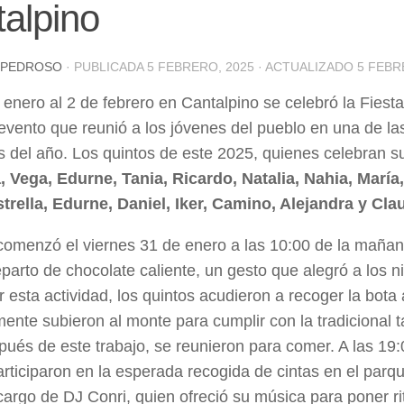
alpino
 PEDROSO
· PUBLICADA
5 FEBRERO, 2025
· ACTUALIZADO
5 FEBR
 enero al 2 de febrero en Cantalpino se celebró la Fiesta
evento que reunió a los jóvenes del pueblo en una de la
 del año. Los quintos de este 2025, quienes celebran s
, Vega, Edurne, Tania, Ricardo, Natalia, Nahia, María
trella, Edurne, Daniel, Iker, Camino, Alejandra y Clau
 comenzó el viernes 31 de enero a las 10:00 de la maña
eparto de chocolate caliente, un gesto que alegró a los ni
ar esta actividad, los quintos acudieron a recoger la bota
mente subieron al monte para cumplir con la tradicional 
pués de este trabajo, se reunieron para comer. A las 19:
articiparon en la esperada recogida de cintas en el parq
cargo de DJ Conri, quien ofreció su música para poner rit