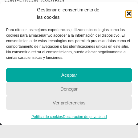
CONTACTA CON NOSOTROS
Gestionar el consentimiento de
Contacto
las cookies
Para ofrecer las mejores experiencias, utilizamos tecnologías como las
cookies para almacenar y/o acceder a la información del dispositivo. El
QUIENES SOMOS
consentimiento de estas tecnologías nos permitirá procesar datos como el
comportamiento de navegación o las identificaciones únicas en este sitio.
Quienes somos
No consentir o retirar el consentimiento, puede afectar negativamente a
ciertas características y funciones.
POLÍTICA DE PRIVACIDAD
Aceptar
Política de privacidad
Denegar
Ver preferencias
Política de cookies
Declaración de privacidad
Copyright © 2018, Equipo IIColumnas